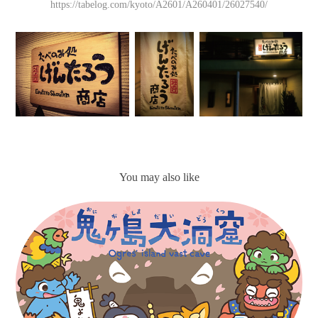
https://tabelog.com/kyoto/A2601/A260401/26027540/
You may also like