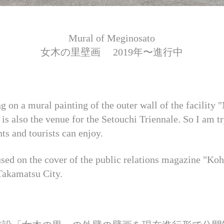
Mural of Meginosato
女木の里壁画 2019年〜進行中
g on a mural painting of the outer wall of the facility
is also the venue for the Setouchi Triennale. So I am t
nts and tourists can enjoy.
used on the cover of the public relations magazine "Ko
Takamatsu City.